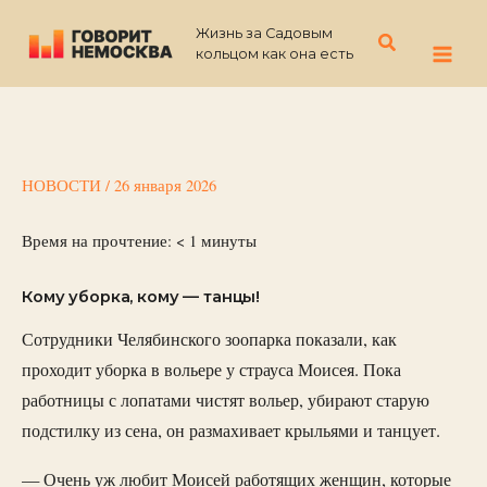
Перейти
Жизнь за Садовым
к
Поиск
кольцом как она есть
содержимому
НОВОСТИ
/
26 января 2026
Время на прочтение:
< 1
минуты
Кому уборка, кому — танцы!
Сотрудники Челябинского зоопарка показали, как
проходит уборка в вольере у страуса Моисея. Пока
работницы с лопатами чистят вольер, убирают старую
подстилку из сена, он размахивает крыльями и танцует.
— Очень уж любит Моисей работящих женщин, которые