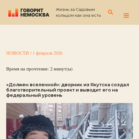
Перейти
Жизнь за Садовым
к
Поиск
кольцом как она есть
содержимому
НОВОСТИ
/
1 февраля 2026
Время на прочтение:
2
минут(ы)
«Должен вселенной»: дворник из Якутска создал
благотворительный проект и выводит его на
федеральный уровень