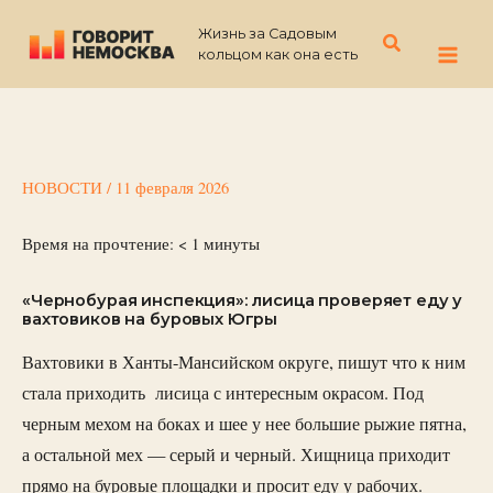
Перейти
Жизнь за Садовым
к
Поиск
кольцом как она есть
содержимому
НОВОСТИ
/
11 февраля 2026
Время на прочтение:
< 1
минуты
«Чернобурая инспекция»: лисица проверяет еду у
вахтовиков на буровых Югры
Вахтовики в Ханты-Мансийском округе, пишут что к ним
стала приходить
лисица с интересным окрасом. Под
черным мехом на боках и шее у нее большие рыжие пятна,
а остальной мех — серый и черный. Хищница приходит
прямо на буровые площадки и просит еду у рабочих.