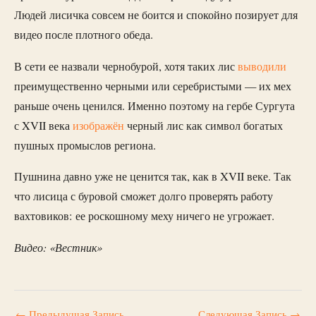
Людей лисичка совсем не боится и спокойно позирует для
видео после плотного обеда.
В сети ее назвали чернобурой, хотя таких лис
выводили
преимущественно черными или серебристыми — их мех
раньше очень ценился. Именно поэтому на гербе Сургута
с XVII века
изображён
черный лис как символ богатых
пушных промыслов региона.
Пушнина давно уже не ценится так, как в XVII веке. Так
что лисица с буровой сможет долго проверять работу
вахтовиков: ее роскошному меху ничего не угрожает.
Видео: «Вестник»
←
Предыдущая Запись
Следующая Запись
→