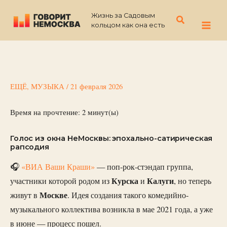
Перейти
Жизнь за Садовым
к
Поиск
кольцом как она есть
содержимому
ЕЩЁ
,
МУЗЫКА
/
21 февраля 2026
Время на прочтение:
2
минут(ы)
Голос из окна НеМосквы: эпохально-сатирическая
рапсодия
🎧
«ВИА Ваши Краши»
— поп-рок-стэндап группа,
Курска
Калуги
участники которой родом из
и
, но теперь
Москве
живут в
. Идея создания такого комедийно-
музыкального коллектива возникла в мае 2021 года, а уже
в июне — процесс пошел.