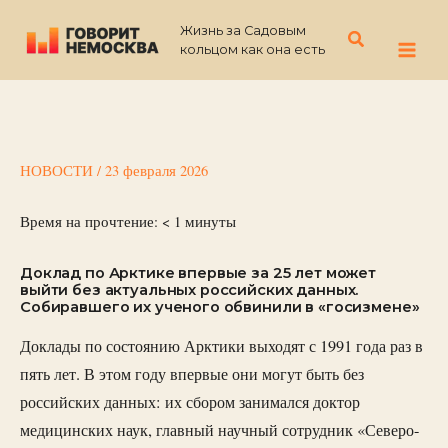
Перейти
Жизнь за Садовым
к
Поиск
кольцом как она есть
содержимому
НОВОСТИ
/
23 февраля 2026
Время на прочтение:
< 1
минуты
Доклад по Арктике впервые за 25 лет может
выйти без актуальных российских данных.
Собиравшего их ученого обвинили в «госизмене»
Доклады по состоянию Арктики выходят с 1991 года раз в
пять лет. В этом году впервые они могут быть без
российских данных: их сбором занимался доктор
медицинских наук, главный научный сотрудник «Северо-