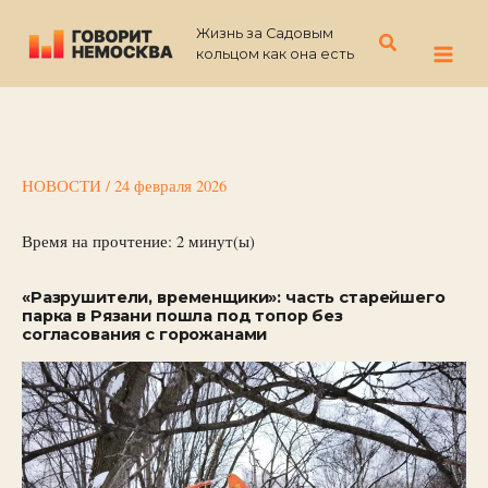
Перейти
Жизнь за Садовым
к
Поиск
кольцом как она есть
содержимому
НОВОСТИ
/
24 февраля 2026
Время на прочтение:
2
минут(ы)
«Разрушители, временщики»: часть старейшего
парка в Рязани пошла под топор без
согласования с горожанами