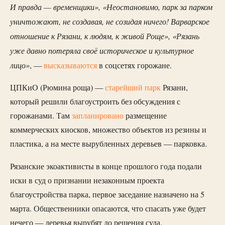
И правда — временщики», «Неостановимо, парк за парком
уничтожают, не создавая, не созидая ничего! Варварское
отношение к Рязани, к людям, к живой Роще», «Рязань
уже давно потеряла своё историческое и культурное
лицо»
, —
высказываются
в соцсетях горожане.
ЦПКиО (Рюмина роща) —
старейший парк
Рязани,
который решили благоустроить без обсуждения с
горожанами. Там
запланировано
размещение
коммерческих киосков, множество объектов из резины и
пластика, а на месте вырубленных деревьев — парковка.
Рязанские экоактивисты в конце прошлого года подали
иски в суд о признании незаконным проекта
благоустройства парка, первое заседание назначено на 5
марта. Общественники опасаются, что спасать уже будет
нечего — деревья вырубят до решения суда.