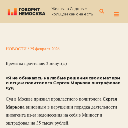
Перейти
Жизнь за Садовым
к
Поиск
кольцом как она есть
содержимому
НОВОСТИ
/
25 февраля 2026
Время на прочтение:
2
минут(ы)
«Я не обижаюсь на любые решения своих матери
и отца»: политолога Сергея Маркова оштрафовал
суд
Сергея
Суд в Москве признал провластного политолога
Маркова
виновным в нарушении порядка деятельности
иноагента из-за недонесения на себя в Минюст и
оштрафовал на 35 тысяч рублей.