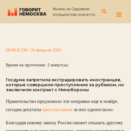
Перейти
Жизнь за Садовым
к
Поиск
кольцом как она есть
содержимому
НОВОСТИ
/
26 февраля 2026
Время на прочтение:
2
минут(ы)
Госдума запретила экстрадировать иностранцев,
которые совершили преступление за рубежом, но
заключили контракт с Минобороны
Правительство предложило эти поправки еще в ноябре,
сегодня депутаты
проголосовали
за них единогласно.
Благодаря новому закону Россия сможет отказать другому
государству в выдаче гражданина, которого подозревают в