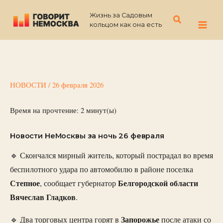
Перейти
Жизнь за Садовым
к
Поиск
кольцом как она есть
содержимому
НОВОСТИ
/
26 февраля 2026
Время на прочтение:
2
минут(ы)
Новости НеМосквы за ночь 26 февраля
🔹 Скончался мирный житель, который пострадал во время
беспилотного удара по автомобилю в районе поселка
Степное
Белгородской области
, сообщает губернатор
Вячеслав Гладков
.
Запорожье
🔹 Два торговых центра горят в
после атаки со