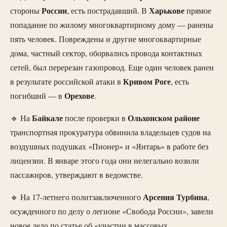
России
Харькове
стороны
, есть пострадавший. В
прямое
попадание по жилому многоквартирному дому — ранены
пять человек. Повреждены и другие многоквартирные
дома, частный сектор, оборвались провода контактных
сетей, был перерезан газопровод. Еще один человек ранен
Кривом
Роге
в результате российской атаки в
, есть
Орехове
погибший — в
.
Байкале
Ольхонском
районе
🔹 На
после проверки в
транспортная прокуратура обвинила владельцев судов на
воздушных подушках «Пионер» и «Янтарь» в работе без
лицензии. В январе этого года они нелегально возили
пассажиров, утверждают в ведомстве.
Арсения Турбина
🔹 На 17-летнего политзаключенного
,
осужденного по делу о легионе «Свобода России», завели
новое дело по статье об «участии в массовых