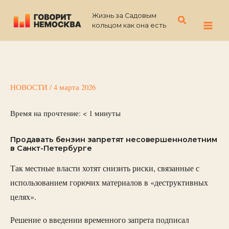
Перейти
Жизнь за Садовым
к
Поиск
кольцом как она есть
содержимому
НОВОСТИ
/
4 марта 2026
Время на прочтение:
< 1
минуты
Продавать бензин запретят несовершеннолетним
в Санкт-Петербурге
Так местные власти хотят снизить риски, связанные с
использованием горючих материалов в «деструктивных
целях».
Решение о введении временного запрета подписал