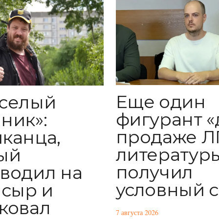
Еще один
селый
фигурант «
ник»:
продаже Л
канца,
литератур
ый
получил
водил на
условный 
 сыр и
ковал
7 августа 2026