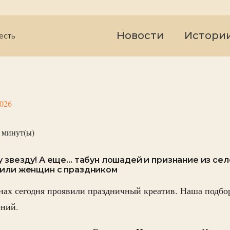
Новости
Истори
есть
2026
минут(ы)
 звезду! А еще… табун лошадей и признание из сел
вили женщин с праздником
нах сегодня проявили праздничный креатив. Наша подбо
ений.