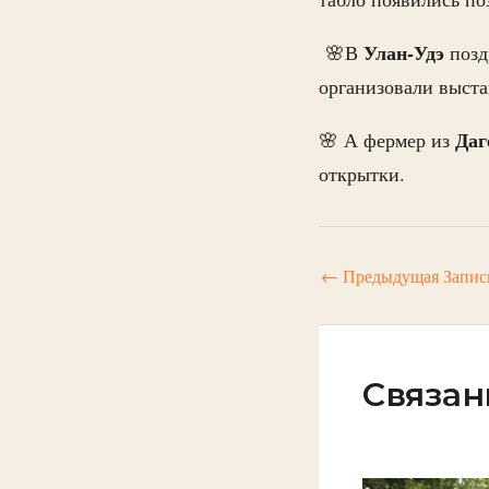
Улан-Удэ
🌸В
позд
организовали выста
Даг
🌸 А фермер из
открытки.
←
Предыдущая Запис
Связан