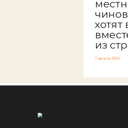
местн
чинов
хотят
вмест
из ст
7 августа 2026