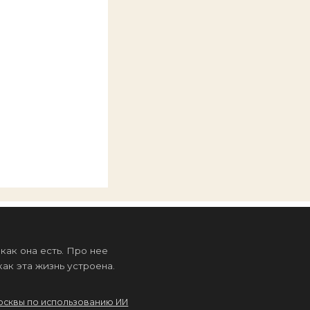
ак она есть. Про нее
ак эта жизнь устроена.
осквы по использованию ИИ