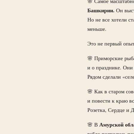
🌸 Самое масштабн
Башкирии.
Он выст
Но не все хотели с
меньше.
Это не первый опы
🌸 Приморские ры
и о празднике. Они
Рядом сделали «сел
🌸 Как в старом со
и повести к краю в
Розетка, Сердце и 
Амурской обл
🌸 В
табло появились п