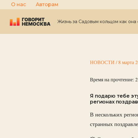
Перейти
О нас
Авторам
к
содержимому
Жизнь за Садовым кольцом как она 
НОВОСТИ
/
8 марта 
Время на прочтение:
2
Я подарю тебе эту
регионах поздра
В нескольких регио
странных поздравл