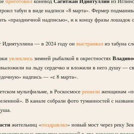
Сагитжан Идиятуллин
ое
приготовил
коневод
из Иглинс
роил табун в виде надписи «8 марта». Фермер подманив
тать «праздничной надписью», и к концу фразы лошадок о
т Идиятуллина — в 2024 году он
выстраивал
из табуна с
Владиво
баки
увлеклись
зимней рыбалкой в окрестностях
 выложили на льду сердечко и вложили в него душу — с
едочную» надпись — «с 8 марта».
ветском мультфильме, в Роскосмосе
решили
женщинам «по
селенной». В канале собрали фото туманностей с назван
Душа.
асти
жительниц «
поздравлял
» новый мост через реку Зе
оздравительные открытки шириной в две дорожные поло