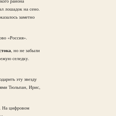
кого района
ал лошадок на сено.
казалось заметно
лово «Россия».
стока
, но не забыли
вежую селедку.
дарить эту звезду
иями Тюльпан, Ирис,
я. На цифровом
сы.