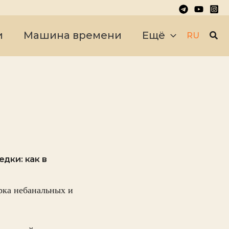
Пои
и
Машина времени
Ещё
RU
едки: как в
рка небанальных и