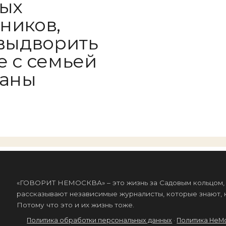
ых
ников,
 выдворить
е с семьей
раны
«ГОВОРИТ НЕМОСКВА» – это жизнь за Садовым кольцом, к
рассказывают независимые журналисты, которые знают, к
Потому что это и их жизнь тоже.
Политика обработки персональных данных
·
Политика НеМ