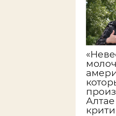
«Неве
молоч
амери
котор
произ
Алтае
крити