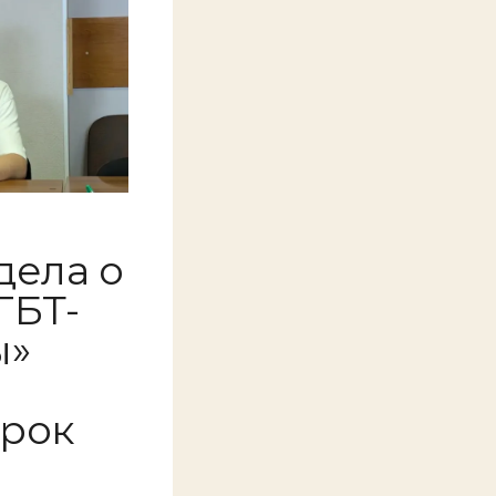
дела о
ГБТ-
ы»
срок