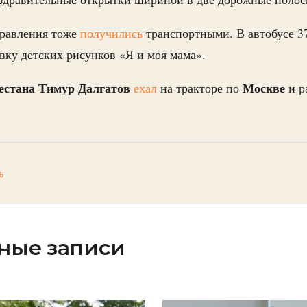
равления тоже
получились
транспортными. В автобусе 3
вку детских рисунков «Я и моя мама».
естана
Тимур Далгатов
Москве
ехал
на тракторе по
и р
ь
ные записи