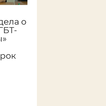
дела о
ГБТ-
ы»
срок