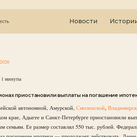
Новости
Истори
есть
 2026
 1
минуты
гионах приостановили выплаты на погашение ипот
рейской автономной, Амурской,
Смоленской
,
Владимирск
ком крае, Адыгее и Санкт-Петербурге приостановили вы
м семьям. Ее размер составлял 550 тыс. рублей. Федера
 на погашение ипотеки — продолжает действовать. Данн