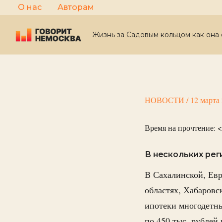
Перейти
О нас
Авторам
к
содержимому
Жизнь за Садовым кольцом как она 
НОВОСТИ
/
12 марта
Время на прочтение:
<
В нескольких ре
В Сахалинской, Ев
областях, Хабаровс
ипотеки многодетны
по 450 тыс. рублей