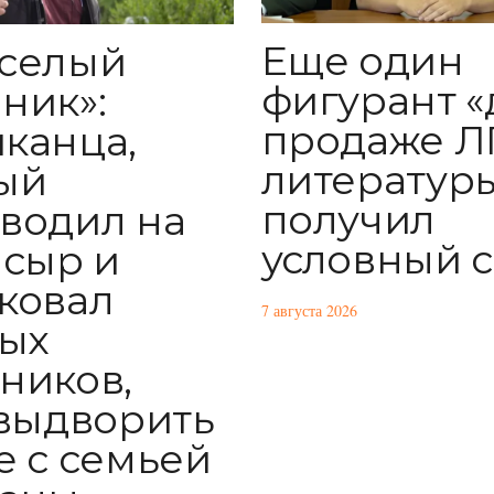
Еще один
селый
фигурант «
ник»:
продаже Л
канца,
литератур
ый
получил
водил на
условный 
 сыр и
ковал
7 августа 2026
ых
ников,
 выдворить
е с семьей