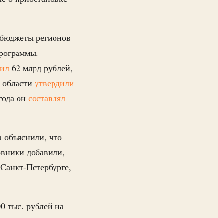
 бюджеты регионов
программы.
вил
62 млрд рублей,
й области
утвердили
года он
составлял
 объяснили, что
овники добавили,
 Санкт-Петербурге,
00 тыс. рублей на