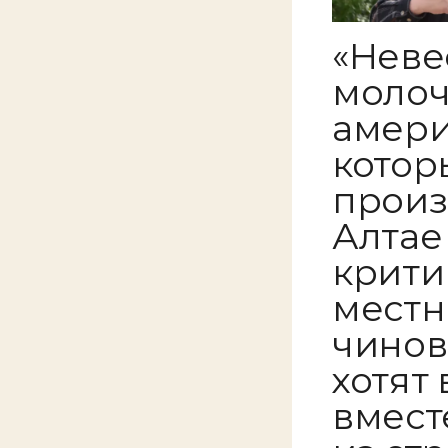
«Неве
молоч
амери
котор
произ
Алтае
крити
местн
чинов
хотят
вмест