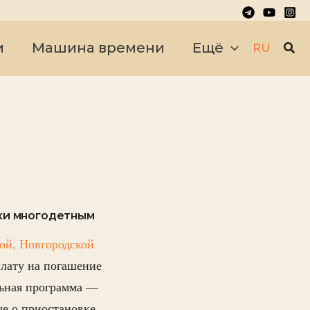
Пои
и
Машина времени
Ещё
RU
еки многодетным
ой, Новгородской
плату на погашение
льная программа —
ые о приостановке