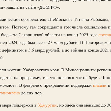
а» нашла на сайте «ДОМ.РФ».
номический обозреватель «НеМосквы» Татьяна Рыбакова,
итом. Поэтому там сокращают в том числе социальные 
бюджета Сахалинской области на конец 2025 года
соста
конец 2024 года был всего 27 млрд рублей. В Новгородско
 дефицитом в 3,6 млрд рублей, а до войны в конце 2021 
ей.
али жители Хабаровского края. В Минсоцзащиты региона
едства на программу, так что пока выплат не будет. Чин
озможное». В феврале о прекращении поддержки
писали
в
становлена
до сих пор.
я мера поддержки в
Удмуртии
, но здесь она меньше: до 3