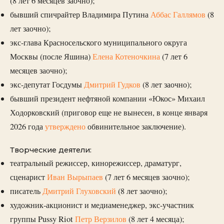
(8 лет 6 месяцев заочно);
бывший спичрайтер Владимира Путина
Аббас Галлямов
(8
лет заочно);
экс-глава Красносельского муниципального округа
Москвы (после Яшина)
Елена Котеночкина
(7 лет 6
месяцев заочно);
экс-депутат Госдумы
Дмитрий Гудков
(8 лет заочно);
бывший президент нефтяной компании «Юкос» Михаил
Ходорковский (приговор еще не вынесен, в конце января
2026 года
утверждено
обвинительное заключение).
Творческие деятели:
театральный режиссер, кинорежиссер, драматург,
сценарист
Иван Вырыпаев
(7 лет 6 месяцев заочно);
писатель
Дмитрий Глуховский
(8 лет заочно);
художник-акционист и медиаменеджер, экс-участник
группы Pussy Riot
Петр Верзилов
(8 лет 4 месяца);