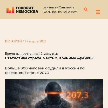
Перейти
Жизнь за Садовым
к
Поиск
кольцом как она есть
содержимому
ИСТОРИИ
/
17 марта 2026
Время на прочтение:
12
минут(ы)
Статистика страха. Часть 2: военные «фейки»
Больше 300 человек осудили в России по
«звездной» статье 207.3