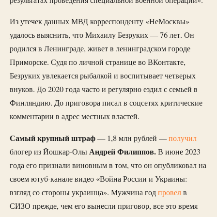
результатах проведения специальной военной операции».
Из утечек данных МВД корреспонденту «НеМосквы»
удалось выяснить, что Михаилу Безруких — 76 лет. Он
родился в Ленинграде, живет в ленинградском городе
Приморске. Судя по личной странице во ВКонтакте,
Безруких увлекается рыбалкой и воспитывает четверых
внуков. До 2020 года часто и регулярно ездил с семьей в
Финляндию. До приговора писал в соцсетях критические
комментарии в адрес местных властей.
Самый крупный штраф
— 1,8 млн рублей —
получил
Андрей Филиппов.
блогер из Йошкар-Олы
В июне 2023
года его признали виновным в том, что он опубликовал на
своем ютуб-канале видео «Война России и Украины:
взгляд со стороны украинца». Мужчина год
провел
в
СИЗО прежде, чем его вынесли приговор, все это время