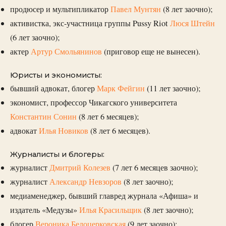
продюсер и мультипликатор
Павел Мунтян
(8 лет заочно);
активистка, экс-участница группы Pussy Riot
Люся Штейн
(6 лет заочно);
актер
Артур Смольянинов
(приговор еще не вынесен).
Юристы и экономисты:
бывший адвокат, блогер
Марк Фейгин
(11 лет заочно);
экономист, профессор Чикагского университета
Константин Сонин
(8 лет 6 месяцев);
адвокат
Илья Новиков
(8 лет 6 месяцев).
Журналисты и блогеры:
журналист
Дмитрий Колезев
(7 лет 6 месяцев заочно);
журналист
Александр Невзоров
(8 лет заочно);
медиаменеджер, бывший главред журнала «Афиша» и
издатель «Медузы»
Илья Красильщик
(8 лет заочно);
блогер
Вероника Белоцерковская
(9 лет заочно);