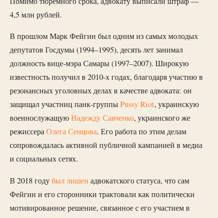
Помимо тюремного срока, адвокату выписали штраф —
4,5 млн рублей.
В прошлом Марк Фейгин был одним из самых молодых
депутатов Госдумы (1994–1995), десять лет занимал
должность вице-мэра Самары (1997–2007). Широкую
известность получил в 2010-х годах, благодаря участию в
резонансных уголовных делах в качестве адвоката: он
защищал участниц панк-группы
Pussy Riot
, украинскую
военнослужащую
Надежду Савченко
, украинского же
режиссера
Олега Сенцова
. Его работа по этим делам
сопровождалась активной публичной кампанией в медиа
и социальных сетях.
В 2018 году
был лишен
адвокатского статуса, что сам
Фейгин и его сторонники трактовали как политически
мотивированное решение, связанное с его участием в