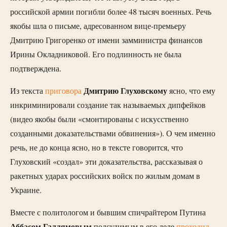
российской армии погибли более 48 тысяч военных. Речь
якобы шла о письме, адресованном вице-премьеру
Дмитрию Григоренко от имени замминистра финансов
Ирины Окладниковой. Его подлинность не была
подтверждена.
Дмитрию Глуховскому
Из текста
приговора
ясно, что ему
инкриминировали создание так называемых дипфейков
(видео якобы были «смонтированы с искусственно
созданными доказательствами обвинения»). О чем именно
речь, не до конца ясно, но в тексте говорится, что
Глуховский «создал» эти доказательства, рассказывая о
ракетных ударах российских войск по жилым домам в
Украине.
Вместе с политологом и бывшим спичрайтером Путина
Аббасом Галлямовым
подсудимым в его деле
проходил