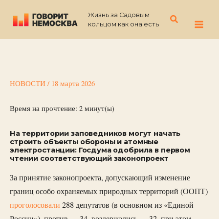
Перейти
Жизнь за Садовым
к
Поиск
кольцом как она есть
содержимому
НОВОСТИ
/
18 марта 2026
Время на прочтение:
2
минут(ы)
На территории заповедников могут начать
строить объекты обороны и атомные
электростанции: Госдума одобрила в первом
чтении соответствующий законопроект
За принятие законопроекта, допускающий изменение
границ особо охраняемых природных территорий (ООПТ)
проголосовали
288 депутатов (в основном из «Единой
России»), против — 34, воздержались — 32, при этом