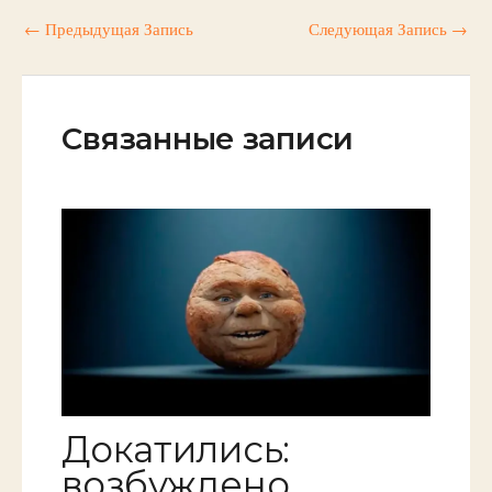
←
Предыдущая Запись
Следующая Запись
→
Связанные записи
Докатились:
возбуждено