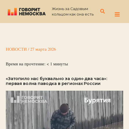
Перейти
Жизнь за Садовым
к
Поиск
кольцом как она есть
содержимому
НОВОСТИ
/
27 марта 2026
Время на прочтение:
< 1
минуты
«Затопило нас буквально за один-два часа»:
первая волна паводка в регионах России