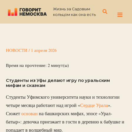
Перейти
Жизнь за Садовым
к
Поиск
кольцом как она есть
содержимому
НОВОСТИ
/
1 апреля 2026
Время на прочтение:
2
минут(ы)
Студенты из Уфы делают игру по уральским
мифам и сказкам
Студенты Уфимского университета науки и технологии
четыре месяца работают над игрой «
Сердце Урала
».
Сюжет
основан
на башкирских мифах, эпосе «Урал-
батыр»: девочка приезжает в гости в деревню к бабушке и
попадает в волшебный мир.