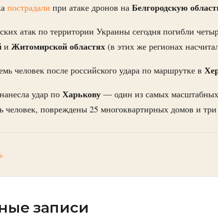
Белгородскую област
ка
пострадали
при атаке дронов на
йских атак по территории Украины сегодня погибли четы
й
Житомирской областях
и
(в этих же регионах насчита
Хе
емь человек после российского удара по маршрутке в
Харькову
 нанесла удар по
— один из самых масштабных
ь человек, повреждены 25 многоквартирных домов и три
ь
ные записи