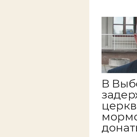
В Выб
задер
церкв
мормо
донат