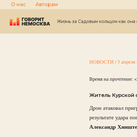
Перейти
О нас
Авторам
к
содержимому
Жизнь за Садовым кольцом как она 
НОВОСТИ
/
3 апреля
Время на прочтение:
<
Житель Курской о
Дрон атаковал при
результате удара п
Александр Хинште