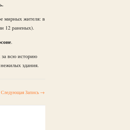
ь.
ре мирных жителя: в
ли 12 раненых).
рсоне
.
 за всю историю
 нежилых здания.
Следующая Запись
→