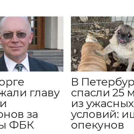
орге
В Петербур
жали главу
спасли 25 
и
из ужасных
нов за
условий: и
ы ФБК
опекунов