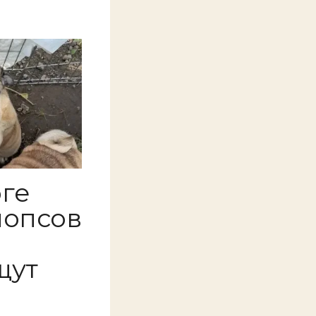
ге
мопсов
щут