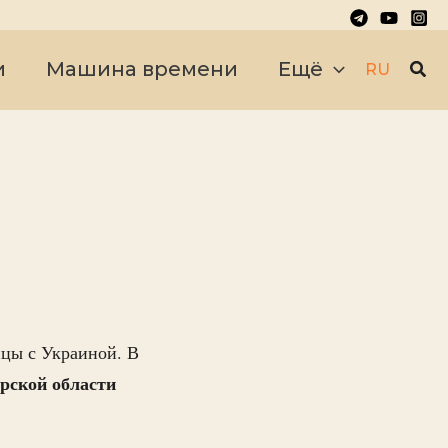
Пои
и
Машина времени
Ещё
RU
ницы с Украиной. В
рской области