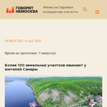
Перейти
Жизнь за Садовым
к
Поиск
кольцом как она есть
содержимому
НОВОСТИ
/
8 мая 2026
Время на прочтение:
3
минут(ы)
Более 100 земельных участков изымают у
жителей Самары