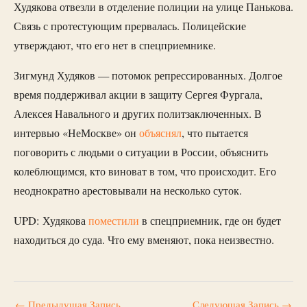
Худякова отвезли в отделение полиции на улице Панькова.
Связь с протестующим прервалась. Полицейские
утверждают, что его нет в спецприемнике.
Зигмунд Худяков — потомок репрессированных. Долгое
время поддерживал акции в защиту Сергея Фургала,
Алексея Навального и других политзаключенных. В
интервью «НеМоскве» он
объяснял
, что пытается
поговорить с людьми о ситуации в России, объяснить
колеблющимся, кто виноват в том, что происходит. Его
неоднократно арестовывали на несколько суток.
UPD: Худякова
поместили
в спецприемник, где он будет
находиться до суда. Что ему вменяют, пока неизвестно.
←
Предыдущая Запись
Следующая Запись
→