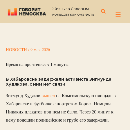
Перейти
Жизнь за Садовым
к
Поиск
кольцом как она есть
содержимому
НОВОСТИ
/
9 мая 2026
Время на прочтение:
< 1
минуты
В Хабаровске задержали активиста Зигмунда
Худякова, с ним нет связи
Зигмунд Худяков
вышел
на Комсомольскую площадь в
Хабаровске в футболке с портретом Бориса Немцова.
Никаких плакатов при нем не было. Через 20 минут к
нему подошли полицейские и грубо его задержали.