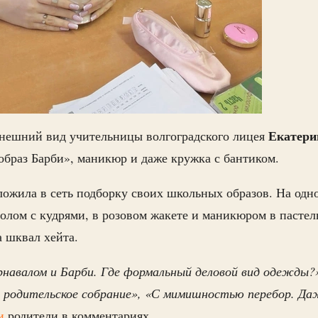
Екатери
внешний вид учительницы волгоградского лицея
образ Барби», маникюр и даже кружка с бантиком.
ложила в сеть подборку своих школьных образов. На одн
толом с кудрями, в розовом жакете и маникюром в пастел
 шквал хейта.
авалом и Барби. Где формальный деловой вид одежды?»,
т родительское собрание», «С мимишностью перебор. Да
и
родители в комментариях.