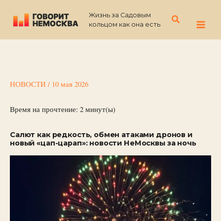
Перейти
Жизнь за Садовым
к
Поиск
кольцом как она есть
содержимому
НОВОСТИ
/
10 мая 2026
Время на прочтение:
2
минут(ы)
Салют как редкость, обмен атаками дронов и
новый «цап-царап»: новости НеМосквы за ночь