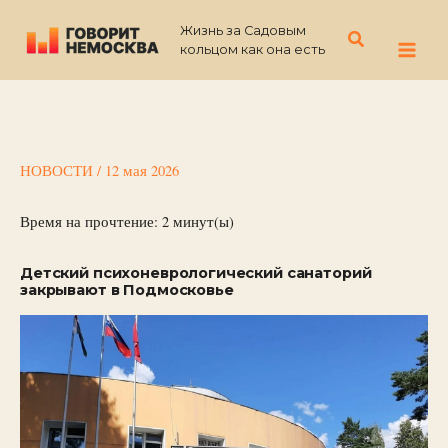
Перейти
Жизнь за Садовым
к
Поиск
кольцом как она есть
содержимому
НОВОСТИ
/
12 мая 2026
Время на прочтение:
2
минут(ы)
Детский психоневрологический санаторий
закрывают в Подмосковье