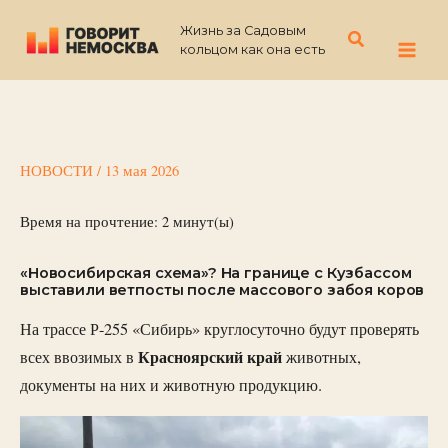
Перейти
Жизнь за Садовым
к
Поиск
кольцом как она есть
содержимому
НОВОСТИ
/
13 мая 2026
Время на прочтение:
2
минут(ы)
«Новосибирская схема»? На границе с Кузбассом
выставили ветпосты после массового забоя коров
На трассе Р-255 «Сибирь» круглосуточно будут проверять
Красноярский
край
всех ввозимых в
животных,
документы на них и животную продукцию.