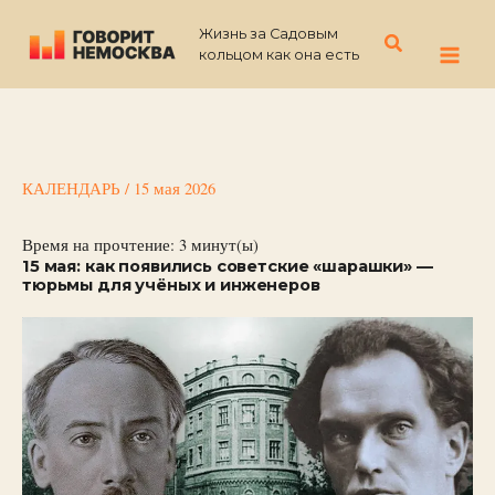
Перейти
Жизнь за Садовым
к
Поиск
кольцом как она есть
содержимому
КАЛЕНДАРЬ
/
15 мая 2026
Время на прочтение:
3
минут(ы)
15 мая: как появились советские «шарашки» —
тюрьмы для учёных и инженеров