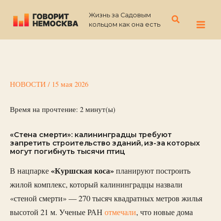
Перейти
Жизнь за Садовым
к
Поиск
кольцом как она есть
содержимому
НОВОСТИ
/
15 мая 2026
Время на прочтение:
2
минут(ы)
«Стена смерти»: калининградцы требуют
запретить строительство зданий, из-за которых
могут погибнуть тысячи птиц
«Куршская коса»
В нацпарке
планируют построить
жилой комплекс, который калининградцы назвали
«стеной смерти» — 270 тысяч квадратных метров жилья
высотой 21 м. Ученые РАН
отмечали
, что новые дома