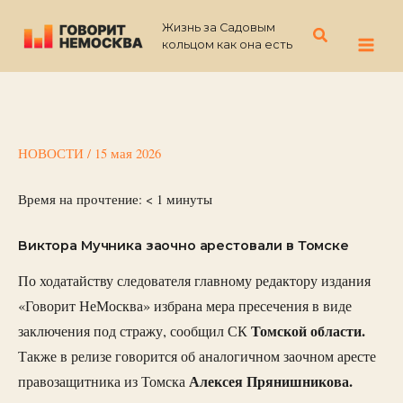
Перейти
Жизнь за Садовым
к
Поиск
кольцом как она есть
содержимому
НОВОСТИ
/
15 мая 2026
Время на прочтение:
< 1
минуты
Виктора Мучника заочно арестовали в Томске
По ходатайству следователя главному редактору издания
«Говорит НеМосква» избрана мера пресечения в виде
Томской области.
заключения под стражу, сообщил СК
Также в релизе говорится об аналогичном заочном аресте
Алексея Прянишникова.
правозащитника из Томска