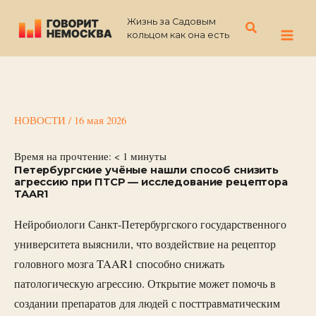
Перейти
Жизнь за Садовым
к
Поиск
кольцом как она есть
содержимому
НОВОСТИ
/
16 мая 2026
Время на прочтение:
< 1
минуты
Петербургские учёные нашли способ снизить
агрессию при ПТСР — исследование рецептора
TAAR1
Нейробиологи Санкт-Петербургского государственного
университета выяснили, что воздействие на рецептор
головного мозга TAAR1 способно снижать
патологическую агрессию. Открытие может помочь в
создании препаратов для людей с посттравматическим