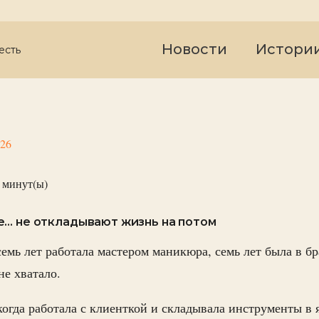
Новости
Истори
есть
026
минут(ы)
е… не откладывают жизнь на потом
емь лет работала мастером маникюра, семь лет была в бр
 не хватало.
гда работала с клиенткой и складывала инструменты в 