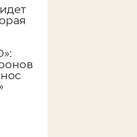
 идет
торая
»:
ронов
онос
»