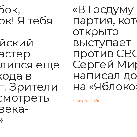
«В Госдуму
бок,
партия, ко
к! Я тебя
открыто
:
выступает
йский
против СВО
астер
Сергей Ми
лился еще
написал д
хода в
на «Яблоко
т. Зрители
 смотреть
5 августа 2026
века-
»