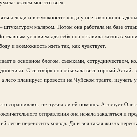
умала: «зачем мне это всё».
яться люди и возможности: когда у нее закончились день
— штукатуром маляром. Потом она работала на базе отды
о главным условием для себя она оставила жизнь в маш
боду и возможность жить так, как чувствует.
ывает в основном блогом, съемками, сотрудничеством, к
дписчики. С сентября она объехала весь горный Алтай: 
 а лето планирует провести на Чуйском тракте, изучать 
то спрашивают, не нужна ли ей помощь. А ночует Ольга
 окончательного отправления она начала закаляться и про
 ей легче переносить холода. Да и вся такая жизнь перест