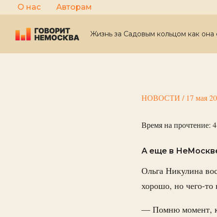
Перейти
О нас
Авторам
к
содержимому
Жизнь за Садовым кольцом как она 
НОВОСТИ
/
17 мая 2
Время на прочтение:
4
А еще в НеМоскв
Ольга Никулина вос
хорошо, но чего-то
— Помню момент, ко