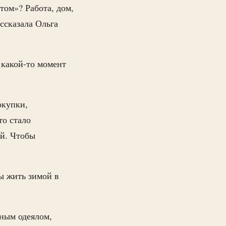
том»? Работа, дом,
ассказала Ольга
 какой-то момент
окупки,
то стало
ой. Чтобы
ы жить зимой в
ным одеялом,