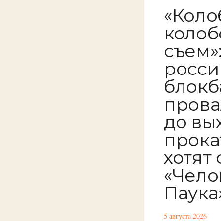
«Коло
колобо
съем»
росси
блокб
прова
до вы
прока
хотят
«Чело
Паука
5 августа 2026