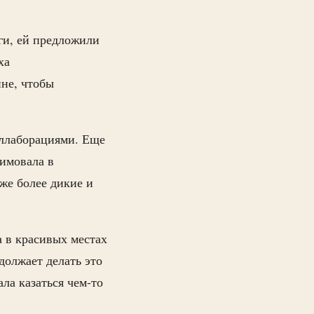
ги, ей предложили
ха
ине, чтобы
оллаборациями. Еще
зимовала в
уже более дикие и
 в красивых местах
должает делать это
ала казаться чем-то