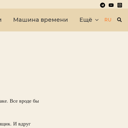
Пои
и
Машина времени
Ещё
RU
аке. Все вроде бы
ящик. И вдруг