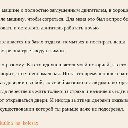
 машине с полностью заглушенным двигателем, в хороше
ила машину, чтобы согреться. Для меня это был вопрос б
ковать и оставлять двигатель работать ночью.
авливается на базах отдыха: помыться и постирать вещи.
костре она греет воду и камни.
о-разному. Кто-то вдохновляется моей историей, кто-то 
оворит, что я ненормальная. Но за это время я поняла од
в доверии с собой, со своей жизнью и с людьми, которы
огда перестаешь жить только из страха и начинаешь идти 
т открываться двери. И иногда за этими дверями оказыва
 существовании которой ты раньше даже не подозревал.
ikulina_na_kolesax