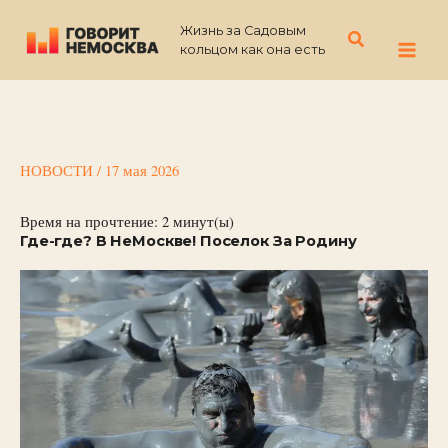
Перейти
Жизнь за Садовым
к
Поиск
кольцом как она есть
содержимому
НОВОСТИ
/
17 мая 2026
Время на прочтение:
2
минут(ы)
Где-где? В НеМоскве! Поселок За Родину