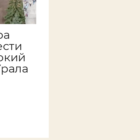
ра
ести
окий
Урала