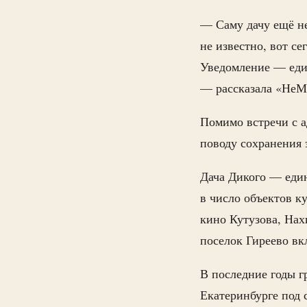
— Саму дачу ещё не
не известно, вот с
Уведомление — един
— рассказала «НеМ
Помимо встречи с а
поводу сохранения 
Дача Дикого — един
в число объектов к
кино Кутузова, Нах
поселок Гиреево в
В последние годы г
Екатеринбурге под