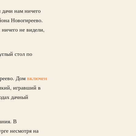
 дачи нам ничего
йона Новогиреево.
 ничего не видели,
углый стол по
иреево. Дом
включен
икий, игравший в
годах дачный
ания. В
рге несмотря на