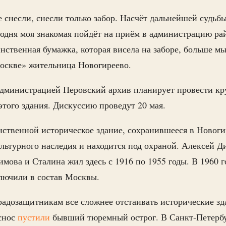
 снесли, снесли только забор. Насчёт дальнейшей судьбы
егодня моя знакомая пойдёт на приём в администрацию ра
ственная бумажка, которая висела на заборе, больше мы
оскве» жительница Новогиреево.
дминистрацией Перовский архив планирует провести кр
этого здания. Дискуссию проведут 20 мая.
ственной историческое здание, сохранившееся в Новог
ультурного наследия и находится под охраной. Алексей Д
имова и Сталина жил здесь с 1916 по 1955 годы. В 1960 
ключили в состав Москвы.
радозащитникам все сложнее отстаивать исторические зд
 снос
пустили
бывший тюремный острог. В Санкт-Петербу