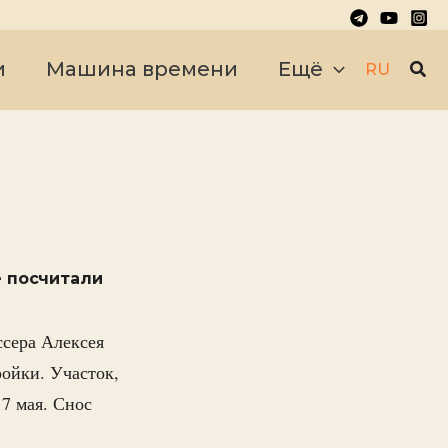
Пои
и
Машина времени
Ещё
RU
е посчитали
ссера Алексея
ойки. Участок,
17 мая. Снос