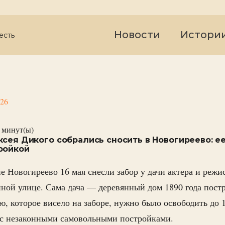
Новости
Истори
есть
026
минут(ы)
ксея Дикого собрались сносить в Новогиреево: е
ройкой
е Новогиреево 16 мая снесли забор у дачи актера и режи
ной улице. Сама дача — деревянный дом 1890 года постр
ю, которое висело на заборе, нужно было освободить до 
 с незаконными самовольными постройками.