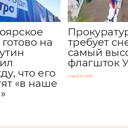
оярское
Прокурату
 готово на
требует сн
Путин
самый выс
ил
флагшток 
ду, что его
4 августа 2026
тят «в наше
»