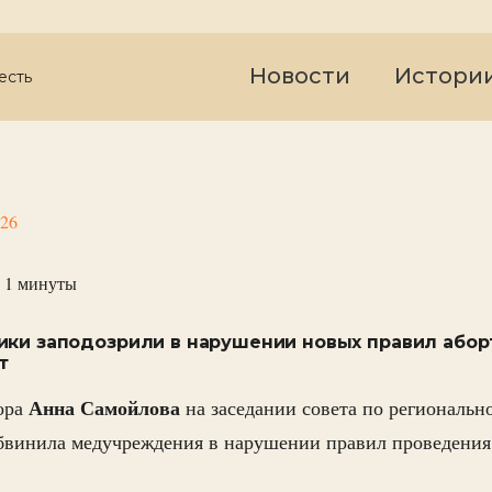
Новости
Истори
есть
026
 1
минуты
ики заподозрили в нарушении новых правил аборт
т
Анна
Самойлова
ора
на заседании совета по региональн
бвинила медучреждения в нарушении правил проведения