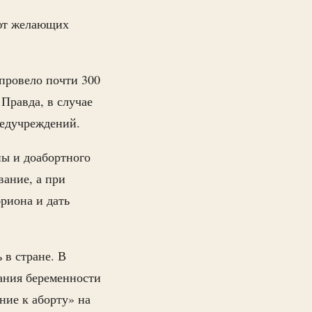
ют желающих
провело почти 300
Правда, в случае
медучреждений.
ны и доабортного
ание, а при
риона и дать
 в стране. В
ания беременности
ние к аборту» на