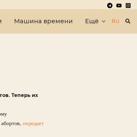
Пои
и
Машина времени
Ещё
RU
ов. Теперь их
ому
 абортов,
передает