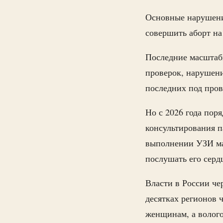
Основные нарушени
совершить аборт на
Последние масштабн
проверок, нарушени
последних под пров
Но с 2026 года пор
консультирования п
выполнении УЗИ ма
послушать его сер
Власти в России че
десятках регионов 
женщинам, а волог