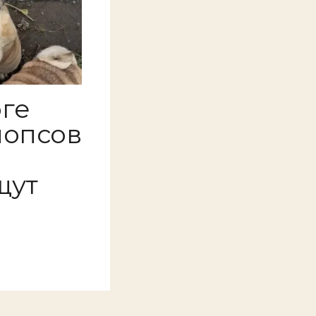
ге
мопсов
щут