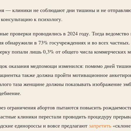
я — клиники не соблюдают дни тишины и не отправля
 консультацию к психологу.
ые проверки проводились в 2024 году. Тогда ведомство 
я обнаружили в 73% госучреждениях и во всех частных. 
ерку попали лишь 0,3% от общего числа коммерческих 
ядок оказания медпомощи изменился: помимо дней тиши
ациентка также должна пройти мотивационное анкетиров
лого таза женщине должны показывать изображение эмб
дцебиение.
рез ограничения абортов пытаются повысить рождаемость
частные клиники перестали проводить процедуру прерыв
одские единороссы и вовсе предлагают
запретить
«склоне