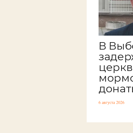
В Выб
задер
церкв
мормо
донат
6 августа 2026