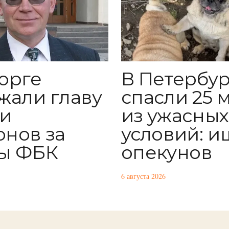
орге
В Петербур
жали главу
спасли 25 
и
из ужасных
нов за
условий: и
ы ФБК
опекунов
6 августа 2026