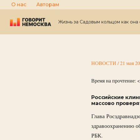
Перейти
О нас
Авторам
к
содержимому
Жизнь за Садовым кольцом как она 
НОВОСТИ
/
21 мая 2
Время на прочтение:
<
Российские клин
массово проверя
Глава Росздравнадз
здравоохранению о
РБК.