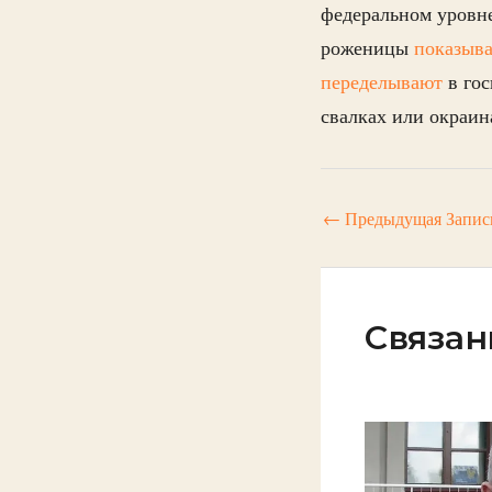
федеральном уровне
роженицы
показыв
переделывают
в гос
свалках или окраи
←
Предыдущая Запис
Связан