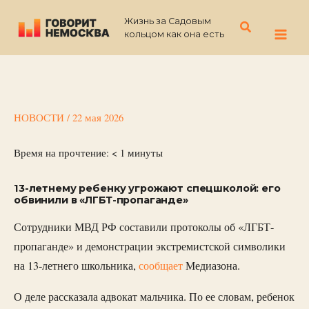
Перейти
Жизнь за Садовым
к
Поиск
кольцом как она есть
содержимому
НОВОСТИ
/
22 мая 2026
Время на прочтение:
< 1
минуты
13-летнему ребенку угрожают спецшколой: его
обвинили в «ЛГБТ-пропаганде»
Сотрудники МВД РФ составили протоколы об «ЛГБТ-
пропаганде» и демонстрации экстремистской символики
на 13-летнего школьника,
сообщает
Медиазона.
О деле рассказала адвокат мальчика. По ее словам, ребенок