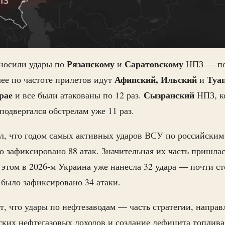
Рязанскому
Саратовскому
носили удары по
и
НПЗ — по 
Афипский, Ильский
Туап
лее по частоте прилетов идут
и
рае
Сызранский
и все были атакованы по 12 раз.
НПЗ, к
подвергался обстрелам уже 11 раз.
л, что годом самых активных ударов ВСУ по российским
о зафиксировано 88 атак. Значительная их часть пришла
 этом в 2026-м Украина уже нанесла 32 удара — почти сто
а было зафиксировано 34 атаки.
т, что удары по нефтезаводам — часть стратегии, направ
ких нефтегазовых доходов и создание дефицита топлива