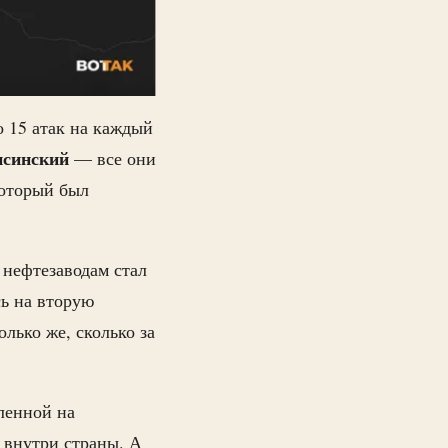
15 атак на каждый
синский
— все они
оторый был
 нефтезаводам стал
сь на вторую
лько же, сколько за
ленной на
 внутри страны. А