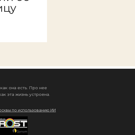
ицу
ак она есть. Про нее
ак эта жизнь устроена.
осквы по использованию ИИ