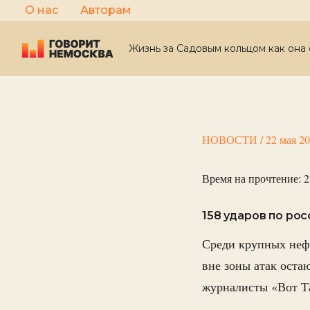
Перейти
О нас
Авторам
к
содержимому
Жизнь за Садовым кольцом как она 
НОВОСТИ
/
22 мая 2
Время на прочтение:
2
158 ударов по ро
Среди крупных неф
вне зоны атак остаю
журналисты «Вот Т