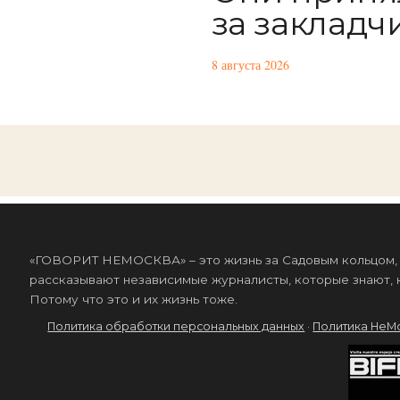
за закладч
8 августа 2026
«ГОВОРИТ НЕМОСКВА» – это жизнь за Садовым кольцом, к
рассказывают независимые журналисты, которые знают, к
Потому что это и их жизнь тоже.
Политика обработки персональных данных
·
Политика НеМ