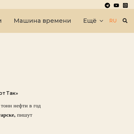
Пои
и
Машина времени
Ещё
RU
от Так»
тонн нефти в год
арске,
пишут