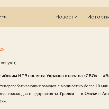
Новости
Истори
есть
026
минут(ы)
ссийским НПЗ нанесла Украина с начала «СВО» — «В
теперерабатывающих заводов с мощностью более 10 млн 
Уралом
Омске
Анг
тся только два предприятия за
— в
и
ак».