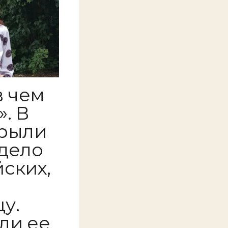
в чем
. В
крыли
дело
ских,
у.
ли ее