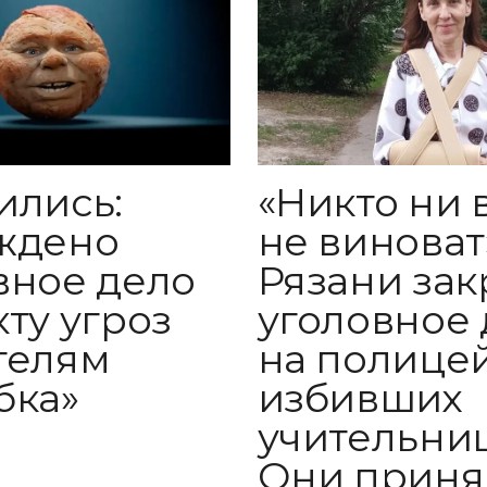
«Никто ни 
ились:
не виноват»
ждено
Рязани за
вное дело
уголовное 
кту угроз
на полицей
телям
избивших
бка»
учительниц
Они приня