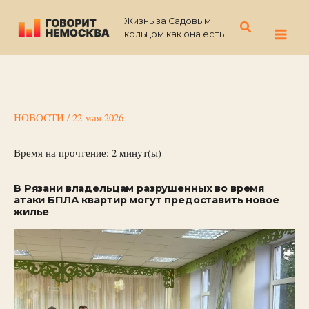
Перейти
Жизнь за Садовым
к
Поиск
кольцом как она есть
содержимому
НОВОСТИ
/
22 мая 2026
Время на прочтение:
2
минут(ы)
В Рязани владельцам разрушенных во время
атаки БПЛА квартир могут предоставить новое
жилье