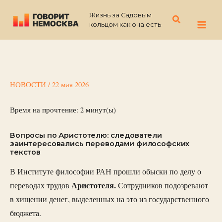
Перейти
Жизнь за Садовым
к
Поиск
кольцом как она есть
содержимому
НОВОСТИ
/
22 мая 2026
Время на прочтение:
2
минут(ы)
Вопросы по Аристотелю: следователи
заинтересовались переводами философских
текстов
В Институте философии РАН прошли обыски по делу о
Аристотеля.
переводах трудов
Сотрудников подозревают
в хищении денег, выделенных на это из государственного
бюджета.