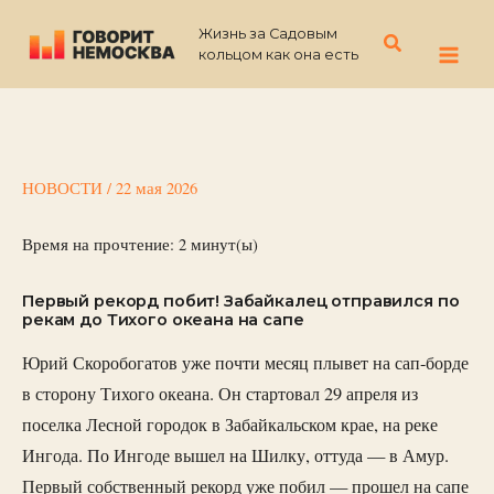
Перейти
Жизнь за Садовым
к
Поиск
кольцом как она есть
содержимому
НОВОСТИ
/
22 мая 2026
Время на прочтение:
2
минут(ы)
Первый рекорд побит! Забайкалец отправился по
рекам до Тихого океана на сапе
Юрий Скоробогатов уже почти месяц плывет на сап-борде
в сторону Тихого океана. Он стартовал 29 апреля из
поселка Лесной городок в Забайкальском крае, на реке
Ингода. По Ингоде вышел на Шилку, оттуда — в Амур.
Первый собственный рекорд уже побил — прошел на сапе