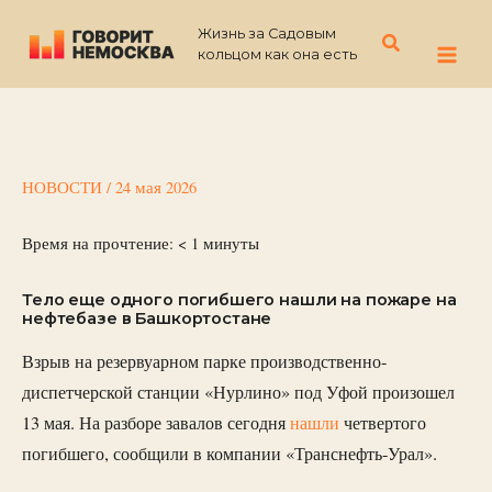
Перейти
Жизнь за Садовым
к
Поиск
кольцом как она есть
содержимому
НОВОСТИ
/
24 мая 2026
Время на прочтение:
< 1
минуты
Тело еще одного погибшего нашли на пожаре на
нефтебазе в Башкортостане
Взрыв на резервуарном парке производственно-
диспетчерской станции «Нурлино» под Уфой произошел
13 мая. На разборе завалов сегодня
нашли
четвертого
погибшего, сообщили в компании «Транснефть-Урал».