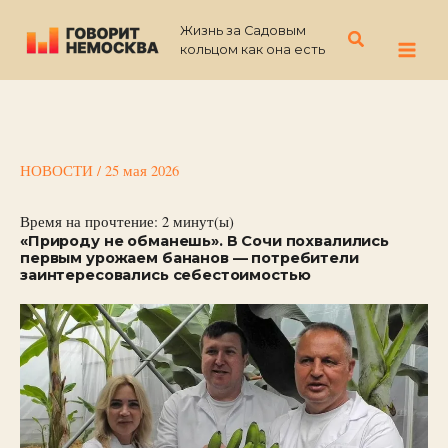
Перейти
Жизнь за Садовым
к
Поиск
кольцом как она есть
содержимому
НОВОСТИ
/
25 мая 2026
Время на прочтение:
2
минут(ы)
«Природу не обманешь». В Сочи похвалились
первым урожаем бананов — потребители
заинтересовались себестоимостью