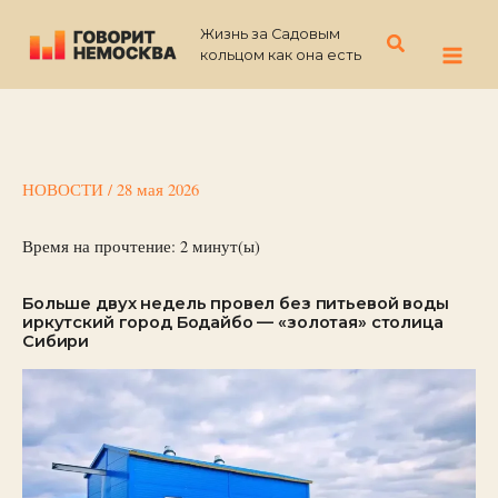
Перейти
Жизнь за Садовым
к
Поиск
кольцом как она есть
содержимому
НОВОСТИ
/
28 мая 2026
Время на прочтение:
2
минут(ы)
Больше двух недель провел без питьевой воды
иркутский город Бодайбо — «золотая» столица
Сибири