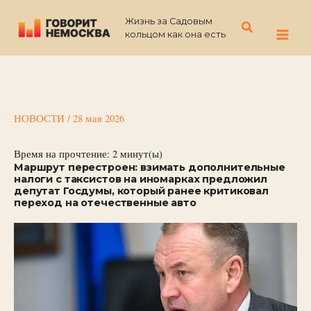
Перейти
Жизнь за Садовым
к
Поиск
кольцом как она есть
содержимому
НОВОСТИ
/
28 мая 2026
Время на прочтение:
2
минут(ы)
Маршрут перестроен: взимать дополнительные
налоги с таксистов на иномарках предложил
депутат Госдумы, который ранее критиковал
переход на отечественные авто