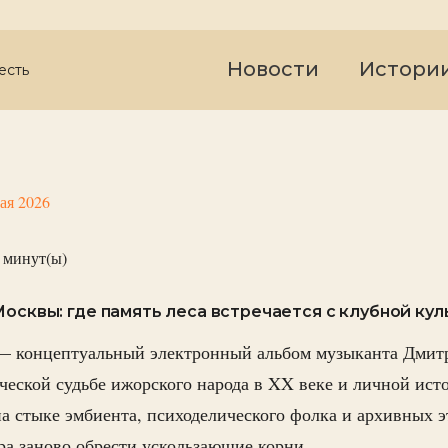
Новости
Истори
есть
ая 2026
минут(ы)
Москвы: где память леса встречается с клубной кул
 концептуальный электронный альбом музыканта Дмитр
еской судьбе ижорского народа в XX веке и личной исто
а стыке эмбиента, психоделического фолка и архивных э
ра заново обрести ускользающие корни.