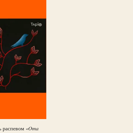
сь распевом
«Oma