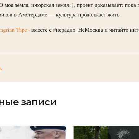
О моя земля, ижорская земля»), проект доказывает: пока
миков в Амстердаме — культура продолжает жить.
Ingrian Tape»
вместе с #нерадио_НеМосква и читайте ин
ь
ные записи