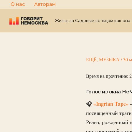
Перейти
О нас
Авторам
к
содержимому
Жизнь за Садовым кольцом как она 
ЕЩЁ
,
МУЗЫКА
/
30 м
Время на прочтение:
2
Голос из окна Не
«Ingrian Tape»
🎧
—
посвященный трагич
Релиз, рожденный н
стал попыткой авто