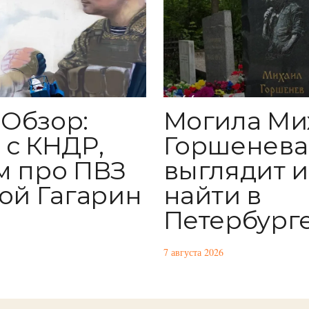
Обзор:
Могила Ми
 с КНДР,
Горшенева:
м про ПВЗ
выглядит и
той Гагарин
найти в
Петербург
7 августа 2026