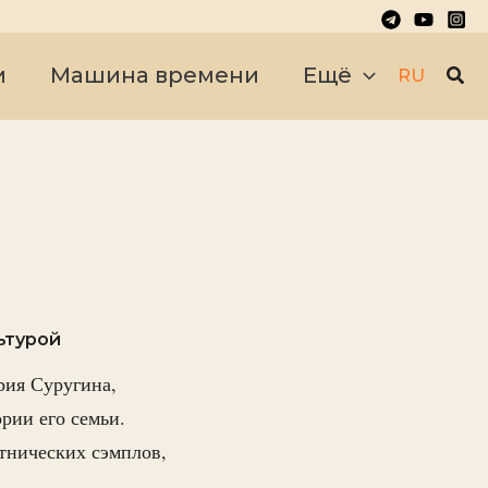
Пои
и
Машина времени
Ещё
RU
ьтурой
ия Суругина,
рии его семьи.
тнических сэмплов,