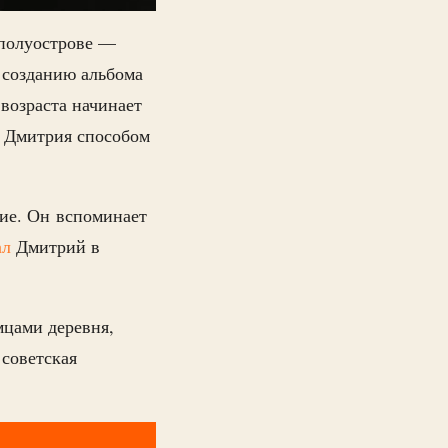
 полуострове —
 созданию альбома
 возраста начинает
я Дмитрия способом
ние. Он вспоминает
ал
Дмитрий в
мцами деревня,
советская