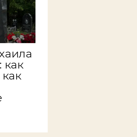
хаила
 как
 как
е