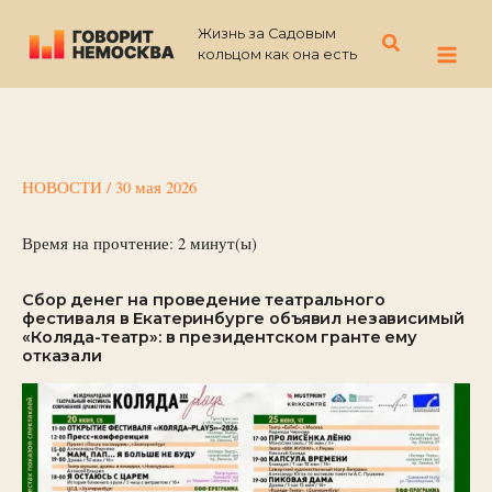
Перейти
Жизнь за Садовым
к
Поиск
кольцом как она есть
содержимому
НОВОСТИ
/
30 мая 2026
Время на прочтение:
2
минут(ы)
Сбор денег на проведение театрального
фестиваля в Екатеринбурге объявил независимый
«Коляда-театр»: в президентском гранте ему
отказали