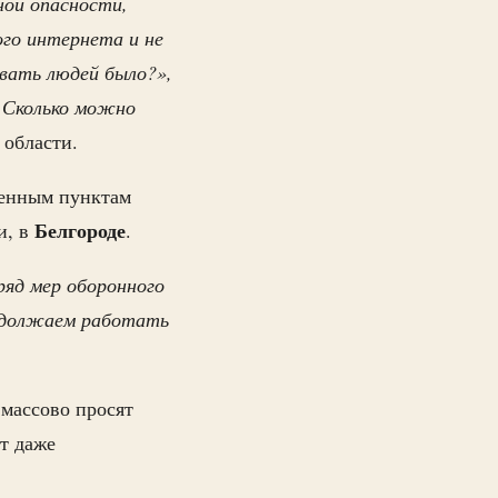
ной опасности,
го интернета и не
вать людей было?»,
 Сколько можно
 области.
ленным пунктам
Белгороде
и, в
.
ряд мер оборонного
должаем работать
 массово просят
т даже