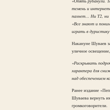
«Опять рубанули. Т
темень и интернет
пахнет… Ни Т2, ни
«Все знают и пони
играть в дуристику
Накануне Шуваев за
уличное освещение
«Раскрывать подроб
характера для сниж
над обеспечением к
Ранее издание «Пеп
Шуваева вернуть им
громкоговорители.