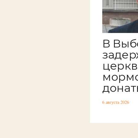
В Выб
задер
церкв
мормо
донат
6 августа 2026