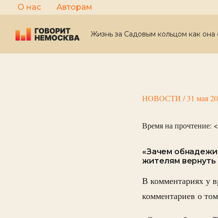
Перейти
О нас
Авторам
к
содержимому
Жизнь за Садовым кольцом как она 
НОВОСТИ
/
31 мая 2
Время на прочтение:
<
«Зачем обнадежи
жителям вернуть 
В комментариях у в
комментариев о том