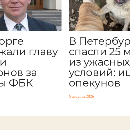
орге
В Петербур
жали главу
спасли 25 
и
из ужасных
нов за
условий: и
ы ФБК
опекунов
6 августа 2026