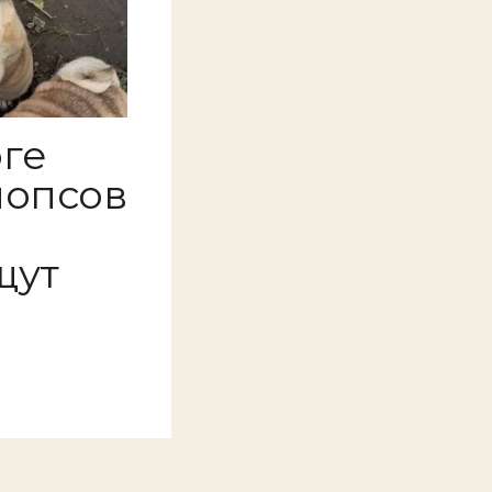
ге
мопсов
щут