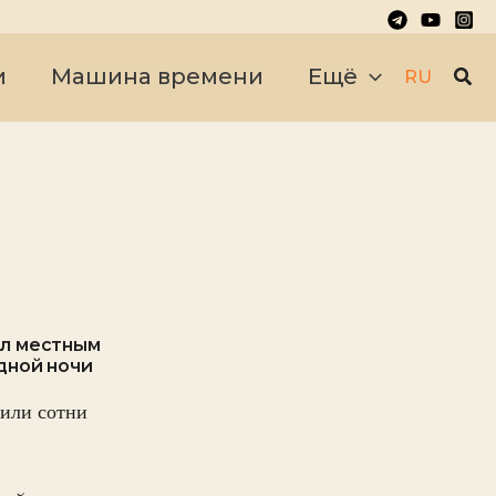
Пои
и
Машина времени
Ещё
RU
ал местным
дной ночи
или сотни