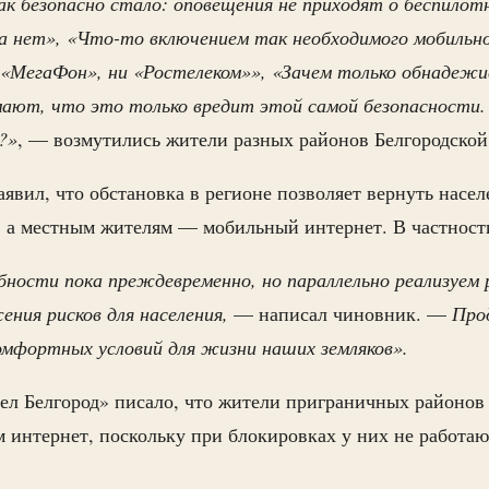
ак безопасно стало: оповещения не приходят о беспилот
а нет», «Что-то включением так необходимого мобильно
 «МегаФон», ни «Ростелеком»», «Зачем только обнадежи
мают, что это только вредит этой самой безопасности.
?»
, — возмутились жители разных районов Белгородской
явил, что обстановка в регионе позволяет вернуть насе
, а местным жителям — мобильный интернет. В частност
ности пока преждевременно, но параллельно реализуем 
ения рисков для населения,
— написал чиновник. —
Про
омфортных условий для жизни наших земляков».
ел Белгород» писало, что жители приграничных районов
 интернет, поскольку при блокировках у них не работаю