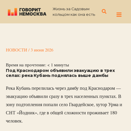
Перейти
Жизнь за Садовым
к
Поиск
кольцом как она есть
содержимому
НОВОСТИ
/
3 июня 2026
Время на прочтение:
< 1
минуты
Под Краснодаром объявили эвакуацию в трех
селах: река Кубань поднялась выше дамбы
Река Кубань перелилась через дамбу под Краснодаром —
эвакуацию объявили сразу в трех населенных пунктах. В
зону подтопления попали село Гвардейское, хутор Урма и
СНТ «Йодник», где в общей сложности проживает 180
человек.