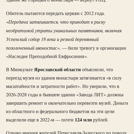
Обитель пытаются передать церкви с 2012 года.
«Передача затягивается, что приводит к риску
необратимой утраты уникальных памятников, включая
Успенский собор 18 века и резной деревянный
позолоченный иконостас»,
— били тревогу в организации
«Наследие Преподобной Евфросинии».
Ярославской
области
В Минкульте
объяснили, что
переезд музея из здания монастыря затягивается «в силу
масштабности и затратности работ». Но уверили, что в
2026-2028 годы в бывшем здании «Завода ЛИТ» должны
завершить ремонт и окончательно перевезти музей. Деньги
из областного и федерального бюджетов на эти цели
124 млн
выделили еще в 2022-м — почти
рублей.
Однако мнения жителей Переславля-Залесского по поводу