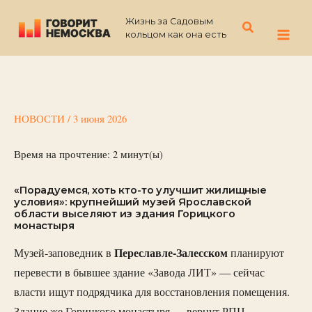
Перейти
Жизнь за Садовым
к
Поиск
кольцом как она есть
содержимому
НОВОСТИ
/
3 июня 2026
Время на прочтение:
2
минут(ы)
«Порадуемся, хоть кто-то улучшит жилищные
условия»: крупнейший музей Ярославской
области выселяют из здания Горицкого
монастыря
Переславле-
Залесском
Музей-заповедник в
планируют
перевести в бывшее здание «Завода ЛИТ» — сейчас
власти ищут подрядчика для восстановления помещения.
Здание же Горицкого монастыря — вернут РПЦ.