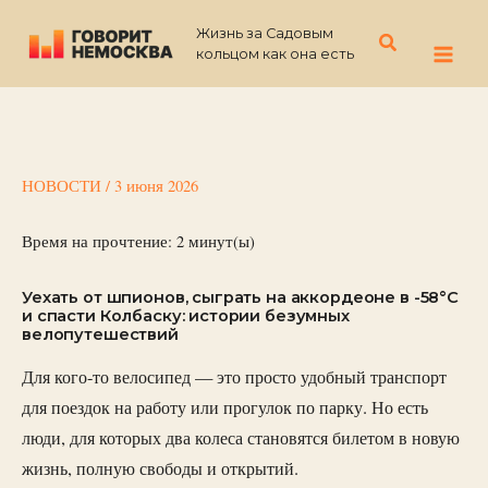
Перейти
Жизнь за Садовым
к
Поиск
кольцом как она есть
содержимому
НОВОСТИ
/
3 июня 2026
Время на прочтение:
2
минут(ы)
Уехать от шпионов, сыграть на аккордеоне в -58°C
и спасти Колбаску: истории безумных
велопутешествий
Для кого-то велосипед — это просто удобный транспорт
для поездок на работу или прогулок по парку. Но есть
люди, для которых два колеса становятся билетом в новую
жизнь, полную свободы и открытий.