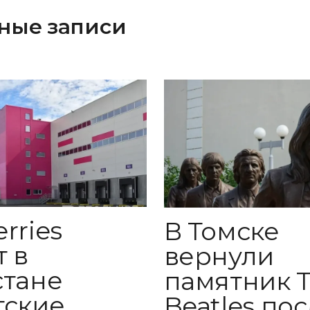
ные записи
rries
В Томске
т в
вернули
стане
памятник 
тские
Beatles по