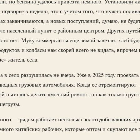
ли, но бензина удалось привезти немного. Установили ли
 подворье в неделю, это с учетом того, что нужно полива
ах заканчиваются, а новых поступлений, думаю, не будет
ую населенный пункт с районным центром. Других путе
сто нет. Муку коммерсанты еще зимой завезли, хлеб буде
одуктов и колбасы нам скорей всего не видать, впрочем
е» житель села.
а в село разрушилась не вчера. Уже в 2025 году проехать
водных грузовых автомобилях. Когда ее отремонтируют 
ой пытались делать ямочный ремонт, но как только грунт 
ьшегрузы.
много — рядом работает несколько золотодобывающих ар
 много китайских рабочих, которые оптом и скупают все