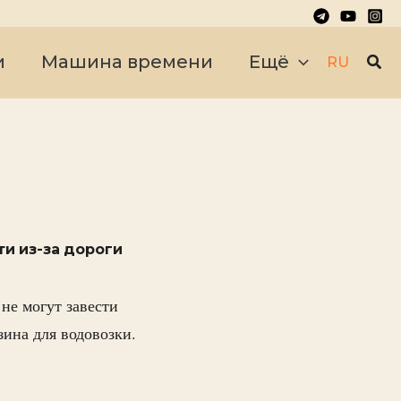
Пои
и
Машина времени
Ещё
RU
ти из-за дороги
не могут завести
зина для водовозки.