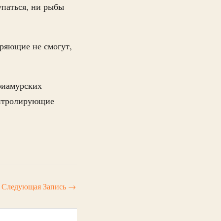
упаться, ни рыбы
ряющие не смогут,
риамурских
онтролирующие
Следующая Запись
→