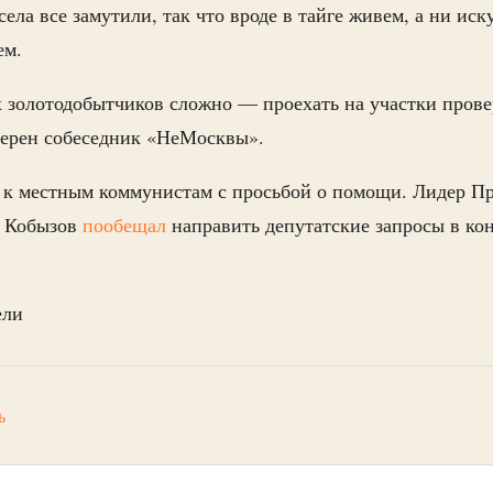
ела все замутили, так что вроде в тайге живем, а ни иск
ем.
 золотодобытчиков сложно — проехать на участки прове
 уверен собеседник «НеМосквы».
 к местным коммунистам с просьбой о помощи. Лидер П
н Кобызов
пообещал
направить депутатские запросы в к
ели
ь