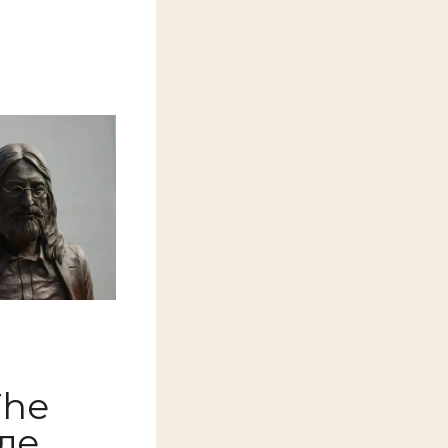
The
сле