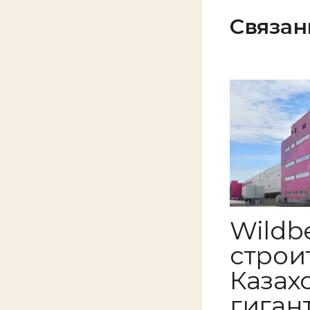
Связан
Wildbe
строи
Казах
гиган