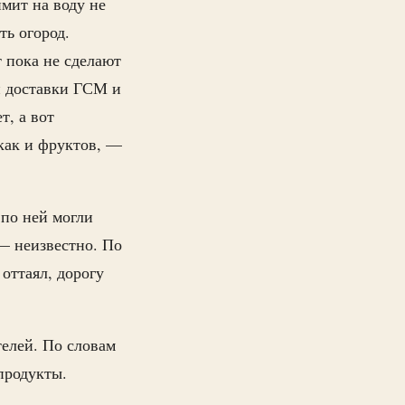
мит на воду не
ть огород.
 пока не сделают
й доставки ГСМ и
т, а вот
 как и фруктов, —
 по ней могли
— неизвестно. По
оттаял, дорогу
телей. По словам
 продукты.