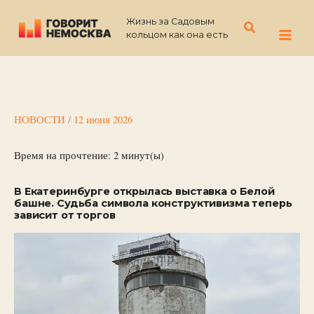
Перейти
Жизнь за Садовым
к
Поиск
кольцом как она есть
содержимому
НОВОСТИ
/
12 июня 2026
Время на прочтение:
2
минут(ы)
В Екатеринбурге открылась выставка о Белой
башне. Судьба символа конструктивизма теперь
зависит от торгов