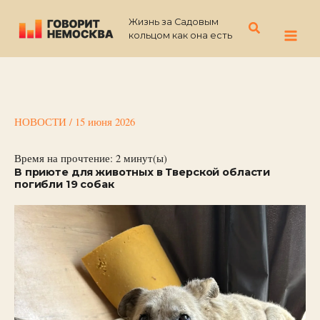
Перейти
Жизнь за Садовым
к
Поиск
кольцом как она есть
содержимому
НОВОСТИ
/
15 июня 2026
Время на прочтение:
2
минут(ы)
В приюте для животных в Тверской области
погибли 19 собак