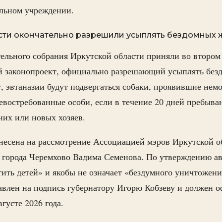
ельном учреждении.
сти окончательно разрешили усыплять бездомных
ельного собрания Иркутской области приняли во втором
й законопроект, официально разрешающий усыплять без
, эвтаназии будут подвергаться собаки, проявившие не
невостребованные особи, если в течение 20 дней пребыва
них или новых хозяев.
несена на рассмотрение Ассоциацией мэров Иркутской о
 города Черемхово Вадима Семенова. По утверждению ав
ить детей» и якобы не означает «бездумного уничтожени
авлен на подпись губернатору Игорю Кобзеву и должен 
вгусте 2026 года.