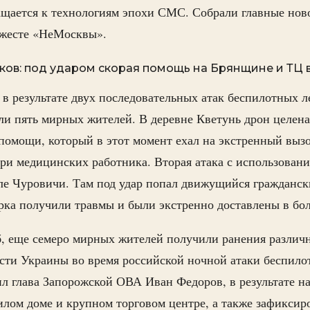
ащается к технологиям эпохи СМС. Собрали главные ново
жесте «НеМосквы».
ков: под ударом скорая помощь на Брянщине и ТЦ 
 в результате двух последовательных атак беспилотных 
ли пять мирных жителей. В деревне Кветунь дрон целен
помощи, который в этот момент ехал на экстренный вы
ри медицинских работника. Вторая атака с использован
еле Чуровичи. Там под удар попал движущийся гражданс
рка получили травмы и были экстренно доставлены в бо
, еще семеро мирных жителей получили ранения различ
сти Украины во время российской ночной атаки беспило
 глава Запорожской ОВА Иван Федоров, в результате на
лом доме и крупном торговом центре, а также зафиксир