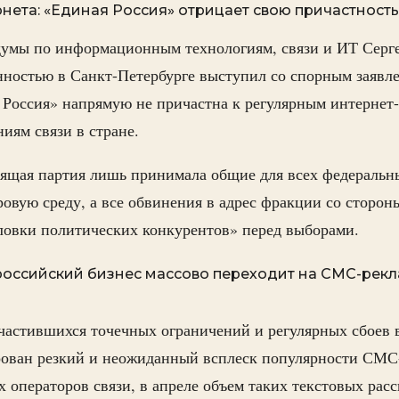
нета: «Единая Россия» отрицает свою причастност
думы по информационным технологиям, связи и ИТ Серг
нностью в Санкт-Петербурге выступил со спорным заявле
 Россия» напрямую не причастна к регулярным интернет
иям связи в стране.
вящая партия лишь принимала общие для всех федеральн
вую среду, а все обвинения в адрес фракции со сторон
уловки политических конкурентов» перед выборами.
российский бизнес массово переходит на СМС-рекл
частившихся точечных ограничений и регулярных сбоев 
рован резкий и неожиданный всплеск популярности СМС
операторов связи, в апреле объем таких текстовых рас