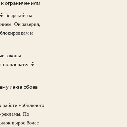
ь к ограничениям
ей Боярский на
нием. Он заверил,
-блокировкам и
ые законы,
ы пользователей —
аму из-за сбоев
в работе мобильного
-рекламы. По
сылок вырос более