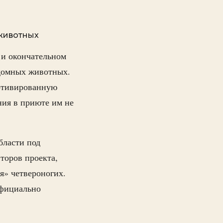
 животных
 и окончательном
домных животных.
мотивированную
ния в приюте им не
бласти под
торов проекта,
я» четвероногих.
официально