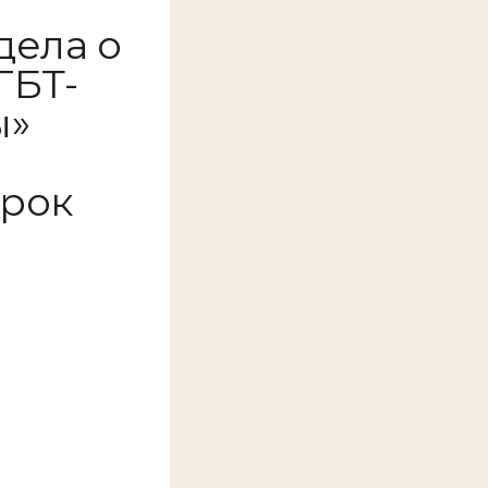
дела о
ГБТ-
ы»
срок