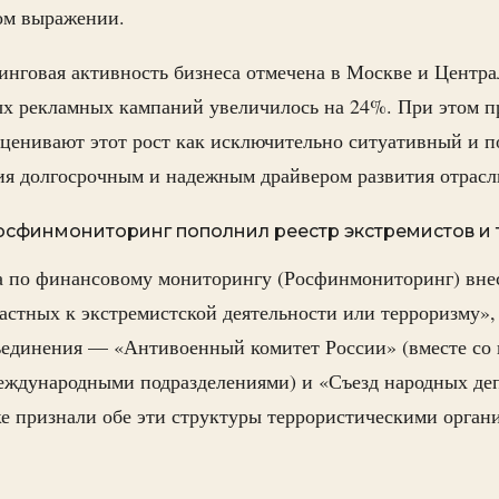
ом выражении.
нговая активность бизнеса отмечена в Москве и Централ
ых рекламных кампаний увеличилось на 24%. При этом п
ценивают этот рост как исключительно ситуативный и п
ия долгосрочным и надежным драйвером развития отрасл
осфинмониторинг пополнил реестр экстремистов и
а по финансовому мониторингу (Росфинмониторинг) внес
астных к экстремистской деятельности или терроризму»,
единения — «Антивоенный комитет России» (вместе со 
еждународными подразделениями) и «Съезд народных деп
е признали обе эти структуры террористическими орган