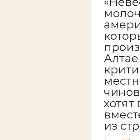
«Неве
молоч
амери
котор
произ
Алтае
крити
местн
чинов
хотят
вмест
из ст