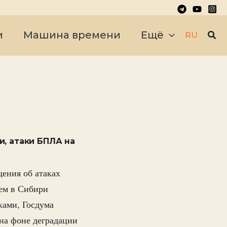
Пои
и
Машина времени
Ещё
RU
, атаки БПЛА на
ения об атаках
ем в Сибири
ками, Госдума
 на фоне деградации