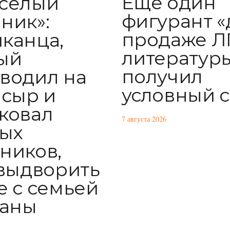
Еще один
селый
фигурант «
ник»:
продаже Л
канца,
литератур
ый
получил
водил на
условный 
 сыр и
ковал
7 августа 2026
ых
ников,
 выдворить
е с семьей
раны