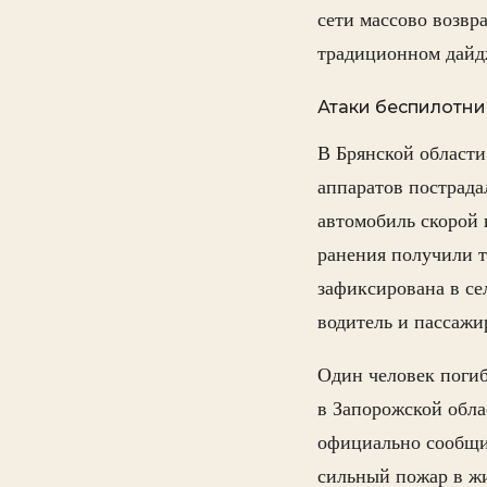
сети массово возвр
традиционном дайд
Атаки беспилотни
В Брянской области
аппаратов пострада
автомобиль скорой 
ранения получили т
зафиксирована в с
водитель и пассажи
Один человек погиб
в Запорожской обла
официально сообщил
сильный пожар в жи