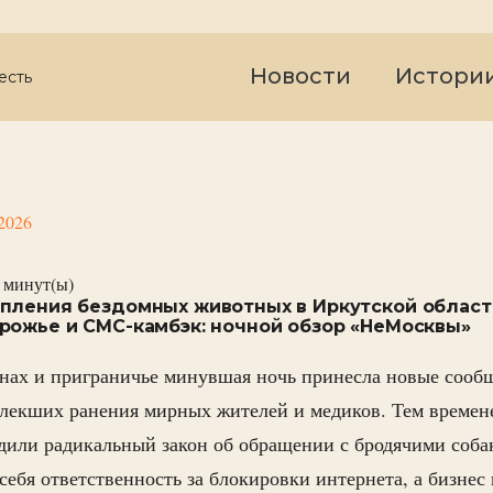
Новости
Истори
есть
2026
минут(ы)
пления бездомных животных в Иркутской области
рожье и СМС-камбэк: ночной обзор «НеМосквы»
нах и приграничье минувшая ночь принесла новые сообщ
влекших ранения мирных жителей и медиков. Тем времен
дили радикальный закон об обращении с бродячими соба
 себя ответственность за блокировки интернета, а бизнес