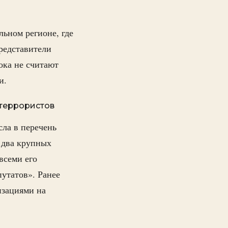
ьном регионе, где
редставители
ока не считают
и.
 террористов
ла в перечень
 два крупных
всеми его
утатов». Ранее
изациями на