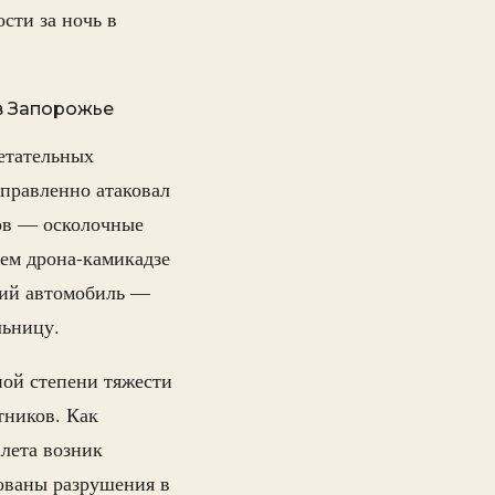
сти за ночь в
в Запорожье
летательных
аправленно атаковал
зов — осколочные
ием дрона-камикадзе
кий автомобиль —
льницу.
ной степени тяжести
тников. Как
лета возник
ованы разрушения в